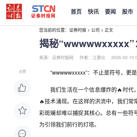
首页
快讯
要闻
股市
您当前的位置：
证券时报
>
公司
>
正文
揭秘“wwwwwxxxx
来源：证券时报网
作者：江惠仪
2026-02-10 
“wwwwwxxxxx”：不止是符号，
点赞
我们生活在一个信息爆炸的🔥时代
🔥技术涌现。在这样的洪流中，我们常
彩斑斓却难以捕捉其核心。总有一些符
为引领我们前行的灯塔。