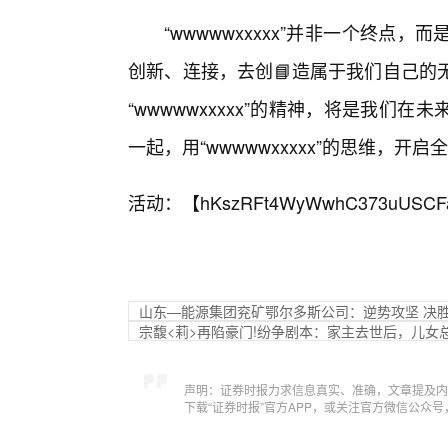
“wwwwwxxxxx”并非一个终点
创新、连接，去创📘造属于我们自己的
“wwwwwxxxxx”的精神，将是我
一起，用“wwwwwxxxxx”的思维，开
活动：【
hKszRFt4WyWwhC373uUSCF
山东—能源集团兖矿鄂尔多斯公司：逆势攻坚 决
宗馥<莉>再陷豪门!纷争剧本：家主去世后，儿女
声明：证券时报力求信息真实、准确，文章提及内
下载“证券时报”官方APP，或关注官方微信公众